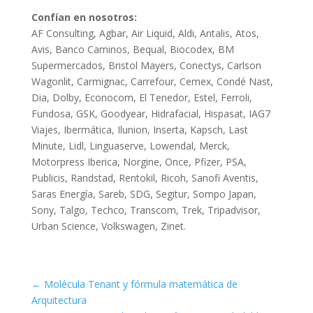
Confían en nosotros:
AF Consulting, Agbar, Air Liquid, Aldi, Antalis, Atos,
Avis, Banco Caminos, Bequal, Biocodex, BM
Supermercados, Bristol Mayers, Conectys, Carlson
Wagonlit, Carmignac, Carrefour, Cemex, Condé Nast,
Dia, Dolby, Econocom, El Tenedor, Estel, Ferroli,
Fundosa, GSK, Goodyear, Hidrafacial, Hispasat, IAG7
Viajes, Ibermática, Ilunion, Inserta, Kapsch, Last
Minute, Lidl, Linguaserve, Lowendal, Merck,
Motorpress Iberica, Norgine, Once, Pfizer, PSA,
Publicis, Randstad, Rentokil, Ricoh, Sanofi Aventis,
Saras Energía, Sareb, SDG, Segitur, Sompo Japan,
Sony, Talgo, Techco, Transcom, Trek, Tripadvisor,
Urban Science, Volkswagen, Zinet.
←
Molécula Tenant y fórmula matemática de
Arquitectura